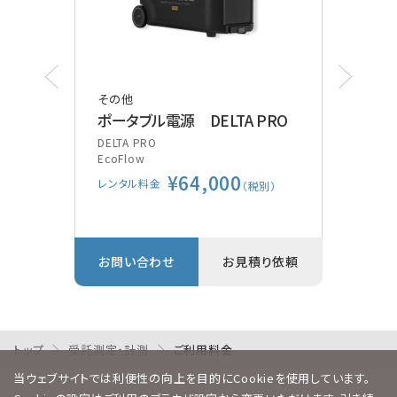
その他
その
ポータブル電源 DELTA PRO
ポケ
装
DELTA PRO
EcoFlow
Vsca
¥64,000
GE
レンタル料金
別）
（税別）
レン
り依頼
お問い合わせ
お見積り依頼
お問
トップ
受託測定・計測
ご利用料金
当ウェブサイトでは利便性の向上を目的にCookieを使用しています。