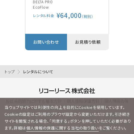
装
DELTA PRO
EcoFlow
Vsca
¥64,000
GE
レンタル料金
別）
（税別）
レン
り依頼
お問い合わせ
お見積り依頼
お問
トップ
レンタルについて
反社会的勢力に対する基本方針
｜
個人情報保護方針
｜
個人情報の保
護に関する当社の取り扱い
｜
サイトマップ
当ウェブサイトでは利便性の向上を目的にCookieを使用しています。
Cookieの設定はご利用のブラウザ設定から変更いただけます。引き続き
計測器・オフィス機器レンタルならリコーリース INDUSTRY
サイトを閲覧される場合、「同意する」ボタンを押していただく必要があり
ます。詳細は
個人情報の保護に関する当社の取り扱い
をご覧ください。
Copyright © RICOH LEASING COMPANY,LTD. All Rights Reserved.