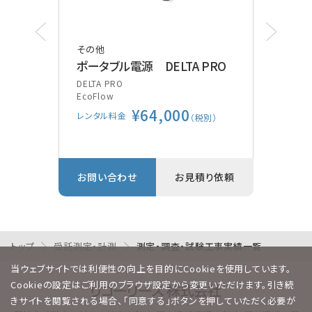
その他
その
ポータブル電源 DELTA PRO
ポケ
装
DELTA PRO
EcoFlow
Vsca
¥64,000
GE
レンタル料金
別）
（税別）
レン
り依頼
お問い合わせ
お見積り依頼
お問
トップ
受託測定・計測
測定・調査・試験工事実績一覧
当ウェブサイトでは利便性の向上を目的にCookieを使用しています。
Cookieの設定はご利用のブラウザ設定から変更いただけます。引き続
きサイトを閲覧される場合、「同意する」ボタンを押していただく必要が