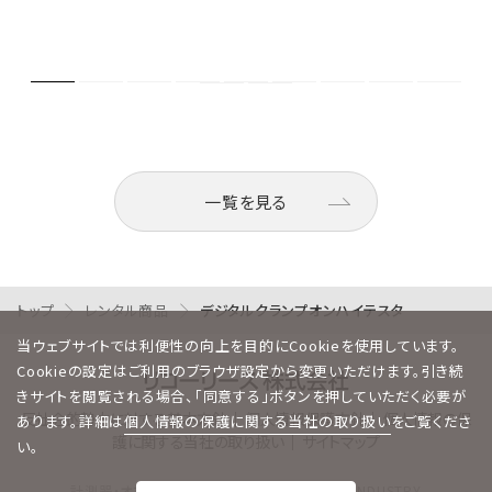
一覧を見る
トップ
レンタル商品
デジタルクランプオンハイテスタ
当ウェブサイトでは利便性の向上を目的にCookieを使用しています。
Cookieの設定はご利用のブラウザ設定から変更いただけます。引き続
きサイトを閲覧される場合、「同意する」ボタンを押していただく必要が
反社会的勢力に対する基本方針
｜
個人情報保護方針
｜
個人情報の保
あります。詳細は
個人情報の保護に関する当社の取り扱い
をご覧くださ
護に関する当社の取り扱い
｜
サイトマップ
い。
計測器・オフィス機器レンタルならリコーリース INDUSTRY