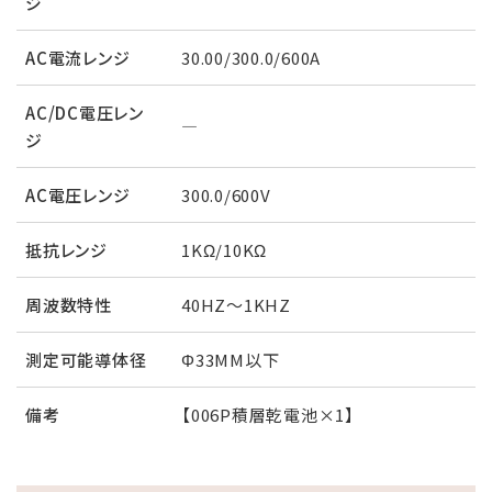
ジ
AC電流レンジ
30.00/300.0/600A
AC/DC電圧レン
―
ジ
AC電圧レンジ
300.0/600V
抵抗レンジ
1KΩ/10KΩ
周波数特性
40HZ～1KHZ
測定可能導体径
Φ33MM以下
備考
【006P積層乾電池×1】