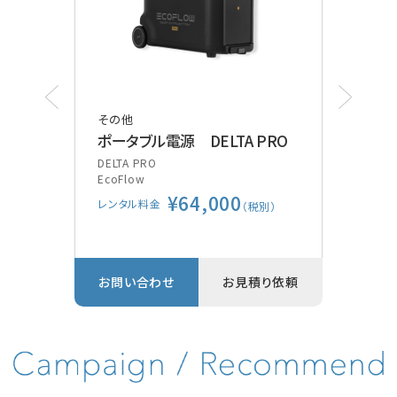
その他
その
ポータブル電源 DELTA PRO
ポケ
装
DELTA PRO
EcoFlow
Vsca
¥64,000
GE
レンタル料金
別）
（税別）
レン
り依頼
お問い合わせ
お見積り依頼
お問