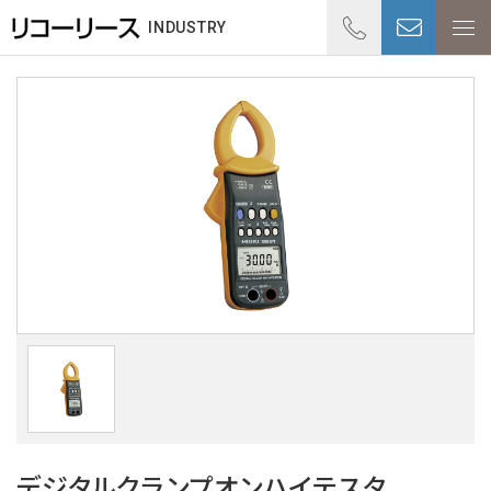
01
INDUSTRY
受付時
デジタルクランプオンハイテスタ