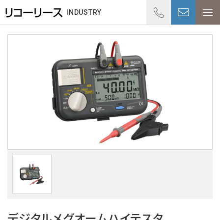
01
INDUSTRY
受付時
デジタルメグオームハイテスタ