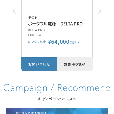
その他
その
ポータブル電源 DELTA PRO
ポケ
装
DELTA PRO
EcoFlow
Vsca
¥64,000
GE
レンタル料金
別）
（税別）
レン
り依頼
お問い合わせ
お見積り依頼
お問
キャンペーン・オススメ