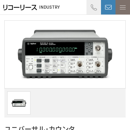
01
INDUSTRY
受付時
ユニバーサル･カウンタ