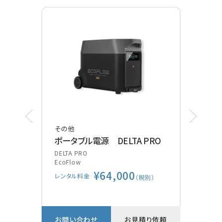
その他
その
ポータブル電源 DELTA PRO
ポケ
装
DELTA PRO
EcoFlow
Vsca
¥64,000
GE
レンタル料金
別）
（税別）
レン
り依頼
お問い合わせ
お見積り依頼
お問