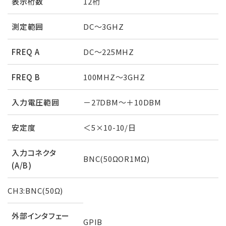
表示桁数
12桁
測定範囲
DC～3GHZ
FREQ A
DC～225MHZ
FREQ B
100MHZ～3GHZ
入力電圧範囲
－27DBM～＋10DBM
安定度
＜5×10-10/日
入力コネクタ
BNC(50ΩOR1MΩ)
(A/B)
CH3:BNC(50Ω)
外部インタフェー
GPIB