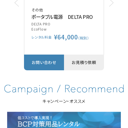
その他
その
ポータブル電源 DELTA PRO
ポケ
装
DELTA PRO
EcoFlow
Vsca
¥64,000
GE
レンタル料金
別）
（税別）
レン
り依頼
お問い合わせ
お見積り依頼
お問
キャンペーン・オススメ