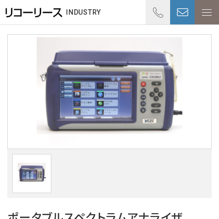
01
INDUSTRY
受付時
ポータブルスペクトラムアナライザ