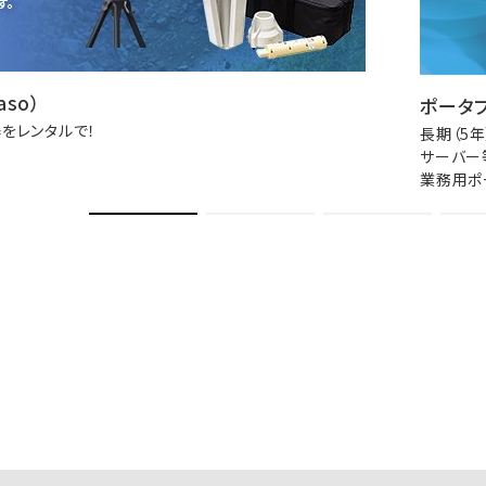
so）
ポータブ
をレンタルで！
長期（5
サーバー
業務用ポ