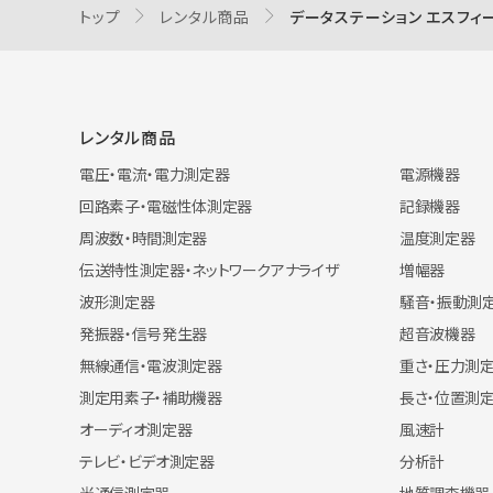
トップ
レンタル商品
データステーション エスフィール
レンタル商品
電圧・電流・電力測定器
電源機器
回路素子・電磁性体測定器
記録機器
周波数・時間測定器
温度測定器
伝送特性測定器・ネットワークアナライザ
増幅器
波形測定器
騒音・振動測
発振器・信号発生器
超音波機器
無線通信・電波測定器
重さ・圧力測
測定用素子・補助機器
長さ・位置測
オーディオ測定器
風速計
テレビ・ビデオ測定器
分析計
光通信測定器
地質調査機器