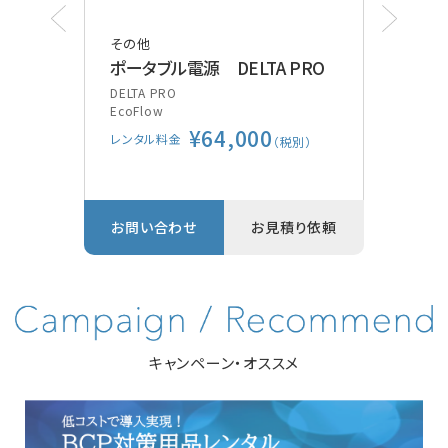
その他
その
ポータブル電源 DELTA PRO
ポケ
装
DELTA PRO
EcoFlow
Vsca
¥64,000
GE
レンタル料金
別）
（税別）
レン
り依頼
お問い合わせ
お見積り依頼
お問
キャンペーン・オススメ