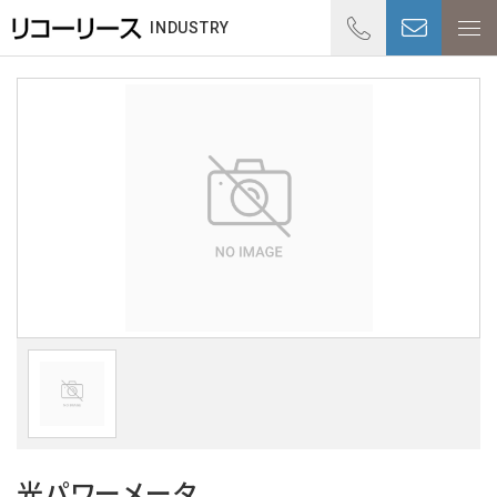
01
INDUSTRY
受付時
光パワーメータ