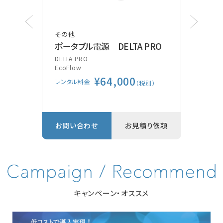
その他
その
ポータブル電源 DELTA PRO
ポケ
装
DELTA PRO
EcoFlow
Vsca
¥64,000
GE
レンタル料金
別）
（税別）
レン
り依頼
お問い合わせ
お見積り依頼
お問
キャンペーン・オススメ