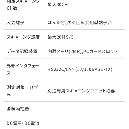
測定スキャニング
最大30CH
CH数
入力端子
はんだ付,ネジ止め共用型端子台
スキャニング速度
最大20MS/CH
データ記録装置
内蔵メモリ(7MB),PCカードスロット
外部インタフェー
RS232C/LAN(10/100BASE-TX)
ス
測定対象 ひず
別途専用スキャニングユニット必要
み
各種物理量
DC電圧・DC電流