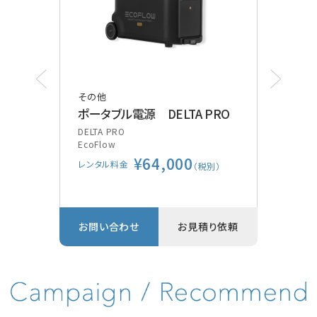
その他
その
ポータブル電源 DELTA PRO
ポケ
装
DELTA PRO
EcoFlow
Vsca
¥64,000
GE
レンタル料金
別）
（税別）
レン
り依頼
お問い合わせ
お見積り依頼
お問