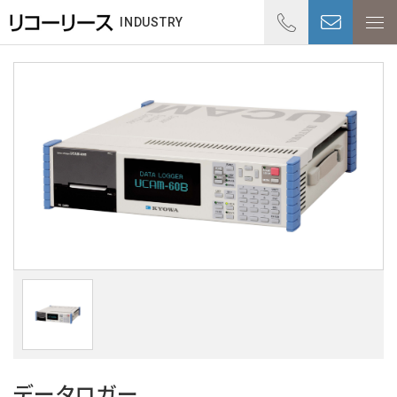
01
INDUSTRY
受付時
データロガー