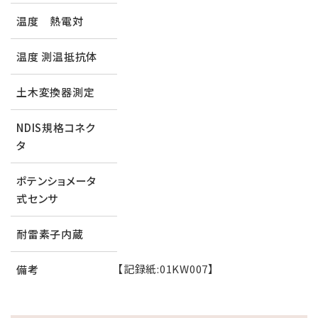
温度 熱電対
温度 測温抵抗体
土木変換器測定
NDIS規格コネク
タ
ポテンショメータ
式センサ
耐雷素子内蔵
【記録紙:01KW007】
備考