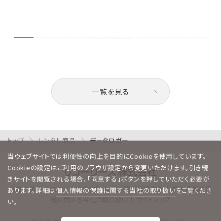
一覧を見る
トップ
レンタル商品
データロガー
当ウェブサイトでは利便性の向上を目的にCookieを使用しています。
Cookieの設定はご利用のブラウザ設定から変更いただけます。引き続
きサイトを閲覧される場合、「同意する」ボタンを押していただく必要が
反社会的勢力に対する基本方針
｜
個人情報保護方針
｜
個人情報の保
あります。詳細は
個人情報の保護に関する当社の取り扱い
をご覧くださ
護に関する当社の取り扱い
｜
サイトマップ
い。