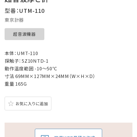
型番：
UTM-110
東京計器
超音波機器
本体：UMT-110
探触子：5Z10NTD-1
動作温度範囲 -10～50℃
寸法 69MM×127MM×24MM（W×H×D）
重量 165G
お気に入りに追加