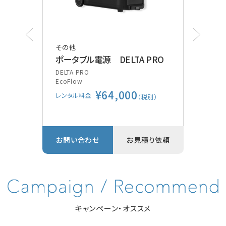
その他
その
ポータブル電源 DELTA PRO
ポケ
装
DELTA PRO
EcoFlow
Vsca
¥64,000
GE
レンタル料金
別）
（税別）
レン
り依頼
お問い合わせ
お見積り依頼
お問
キャンペーン・オススメ