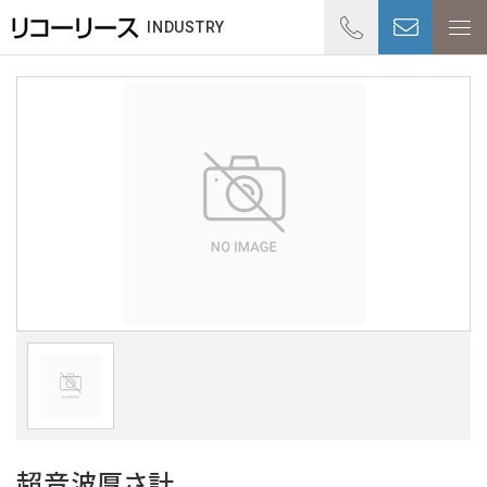
01
INDUSTRY
受付時
超音波厚さ計