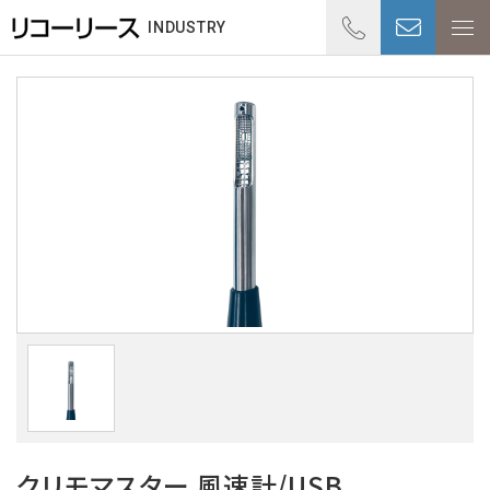
01
INDUSTRY
受付時
クリモマスター 風速計/USB