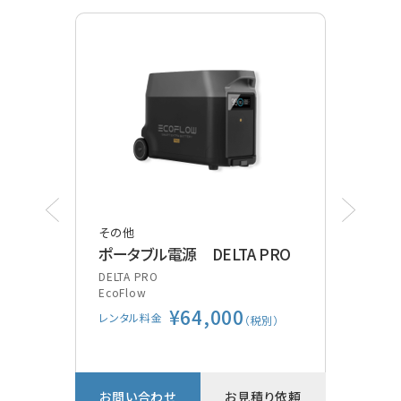
その他
その
ポータブル電源 DELTA PRO
ポケ
装
DELTA PRO
EcoFlow
Vsca
¥64,000
GE
レンタル料金
別）
（税別）
レン
り依頼
お問い合わせ
お見積り依頼
お問